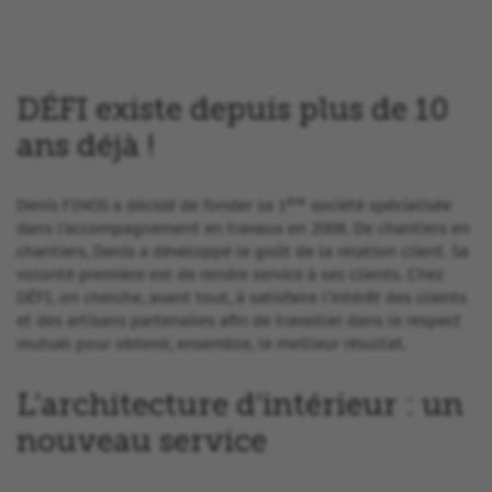
DÉFI existe depuis plus de 10
ans déjà !
ère
Denis FINOS a décidé de fonder sa 1
société spécialisée
dans l’accompagnement en travaux en 2008. De chantiers en
chantiers, Denis a développé le goût de la relation client. Sa
volonté première est de rendre service à ses clients. Chez
DÉFI, on cherche, avant tout, à satisfaire l’intérêt des clients
et des artisans partenaires afin de travailler dans le respect
mutuel pour obtenir, ensemble, le meilleur résultat.
L’architecture d’intérieur : un
nouveau service