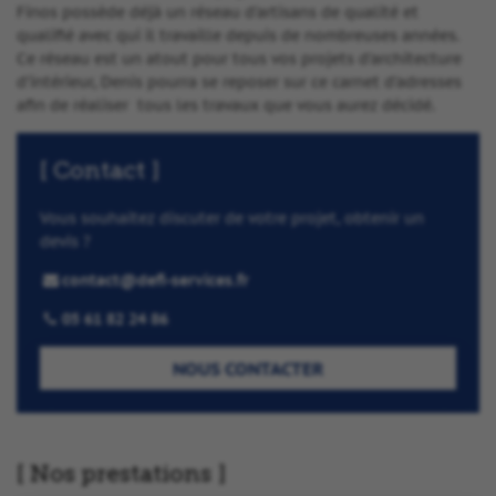
Finos possède déjà un réseau d’artisans de qualité et
qualifié avec qui il travaille depuis de nombreuses années.
Ce réseau est un atout pour tous vos projets d’architecture
d’intérieur, Denis pourra se reposer sur ce carnet d’adresses
afin de réaliser tous les travaux que vous aurez décidé.
Contact
Vous souhaitez discuter de votre projet, obtenir un
devis ?
contact@defi-services.fr
05 61 82 24 86
NOUS CONTACTER
Nos prestations