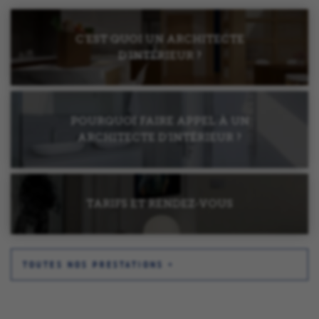
C’EST QUOI UN ARCHITECTE
D’INTÉRIEUR ?
POURQUOI FAIRE APPEL À UN
ARCHITECTE D’INTÉRIEUR ?
TARIFS ET RENDEZ-VOUS
TOUTES NOS PRESTATIONS +