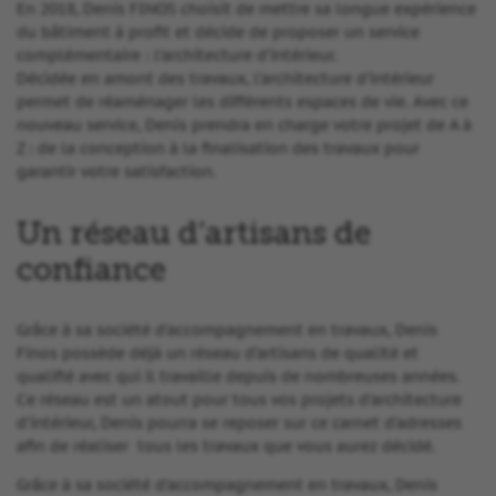
En 2018, Denis FINOS choisit de mettre sa longue expérience
du bâtiment à profit et décide de proposer un service
complémentaire : l’architecture d’intérieur.
Décidée en amont des travaux, l’architecture d’intérieur
permet de réaménager les différents espaces de vie. Avec ce
nouveau service, Denis prendra en charge votre projet de A à
Z : de la conception à la finalisation des travaux pour
garantir votre satisfaction.
Un réseau d’artisans de
confiance
Grâce à sa société d’accompagnement en travaux, Denis
Finos possède déjà un réseau d’artisans de qualité et
qualifié avec qui il travaille depuis de nombreuses années.
Ce réseau est un atout pour tous vos projets d’architecture
d’intérieur, Denis pourra se reposer sur ce carnet d’adresses
afin de réaliser tous les travaux que vous aurez décidé.
Grâce à sa société d’accompagnement en travaux, Denis